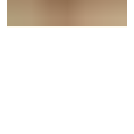
admin435935
30 janv.
2 min de lecture
Importations déloyales de légumes,
quoi faire?
Par Maxime Laplante, président La rengaine n'est pas