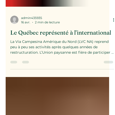
admin435935
16 avr.
2 min de lecture
Le Québec représenté à l’international
La Via Campesina Amérique du Nord (LVC NA) reprend
peu à peu ses activités après quelques années de
restructuration. L’Union paysanne est fière de participer à
ce mouvement social international et de contribuer à
incarner la vision de l’agroécologie paysanne à travers
l’Amérique du nord. C’est avec plaisir que l’équipe de
coordination LVC NA invite les membres à s’impliquer
dans la conversation sur la souveraineté alimentaire et
sur l’agroécologie au niveau continental et int