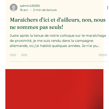
admin435935
16 avr.
2 min de lecture
Maraîchers d’ici et d’ailleurs, non, nous
ne sommes pas seuls!
Juste après la tenue de notre colloque sur le maraîchage
de proximité, je me suis rendu dans la campagne
allemande, où j’ai habité quelques années. Je n’ai pu
résister à aller rendre visite à une ferme maraîchère en
Rhénanie-Westphalie, celle de Reinkensmeyer à Herford,
et de discuter avec le propriétaire. En gros, sensiblement
les mêmes constats qu’au Québec: concentration de
quelques gros acheteurs et leur pression sur les prix. Au
lieu de Walmart ou Metro, c’est Edeka ou L