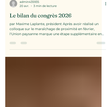
admin435935
20 avr.
3 min de lecture
Le bilan du congrès 2026
par Maxime Laplante, président Après avoir réalisé un
colloque sur le maraîchage de proximité en février,
l'Union paysanne marque une étape supplémentaire en
organisant son congrès le 3 avril à Frelighsburg, en
Estrie. Une étape importante, en plus de l'embauche d'un
coordonnateur, en la personne de Sébastien Béland. Lors
de ce congrès, trois enjeux principaux ont été abordés
par les participants, soit une première analyse du
colloque sur le maraîchage, ensuite une réflexion