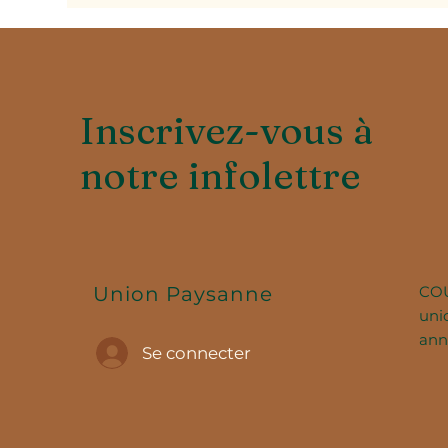
Inscrivez-vous à
notre infolettre
CO
Union Paysanne
uni
ann
Se connecter