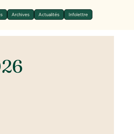
ts
Archives
Actualités
Infolettre
026