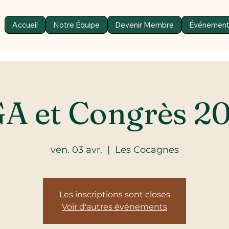
Accueil
Notre Équipe
Devenir Membre
Événemen
A et Congrès 2
ven. 03 avr.
  |  
Les Cocagnes
Les inscriptions sont closes
Voir d'autres événements