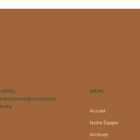
MENU
URRIEL
onpaysanne@unionpays
e.org
Accueil
Notre Équipe
Archives