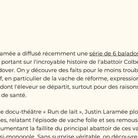
Laramée a diffusé récemment une 
série de 6 balado
portant sur l'incroyable histoire de l'abattoir Colb
over. On y découvre des faits pour le moins troub
f, en particulier de la vache de réforme, expressi
dont l'éleveur se départit, surtout pour des raison
 de santé.
de docu-théâtre « Run de lait », Justin Laramée pl
es, relatant l'épisode de vache folle et ses remous 
mentant la faillite du principal abattoir de ces v
si-monopole. Sans surprise véritable, on découvre