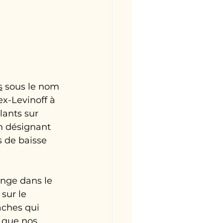
s
 sous le nom 
ex-Levinoff à 
lants sur 
on désignant 
s de baisse 
onge dans le 
sur le 
aches qui 
 que nos 