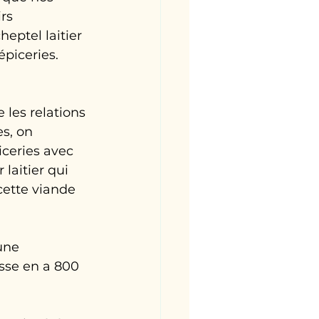
rs 
eptel laitier 
piceries. 
 les relations 
s, on 
ceries avec 
laitier qui 
cette viande 
une 
sse en a 800 