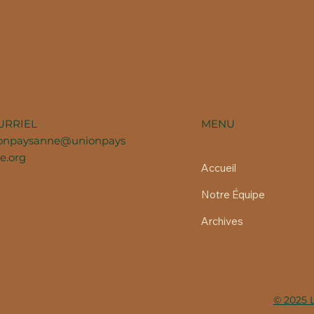
MENU
URRIEL
onpaysanne@unionpays
e.org
Accueil
Notre Équipe
Archives
© 2025 