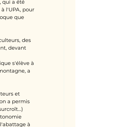
 qui a été 
 à l'UPA, pour 
poque que 
ulteurs, des 
nt, devant 
ique s'élève à 
amontagne, a 
teurs et 
'on a permis 
rcroît...) 
utonomie 
l'abattage à 